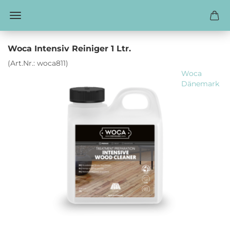
Woca Intensiv Reiniger 1 Ltr.
(Art.Nr.:
woca811
)
Woca
Dänemark