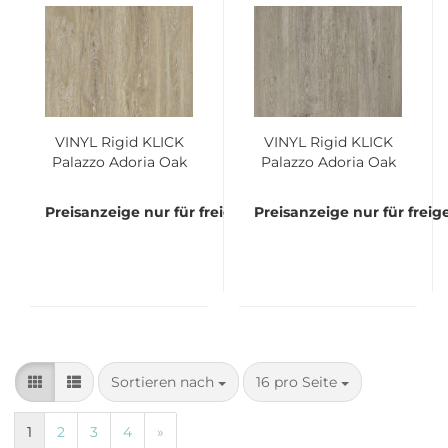
VINYL Rigid KLICK
VINYL Rigid KLICK
Palazzo Adoria Oak
Palazzo Adoria Oak
Cream Bund á 2,635
Country Bund á
qm
2,635 qm
Preisanzeige nur für freigeschaltete Kunden
Preisanzeige nur für frei
Sortieren nach
pro Seite
Sortieren nach
16 pro Seite
1
2
3
4
»