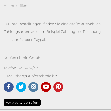
Heimtextilien
Für Ihre Bestellungen finden Sie eine große Auswahl an
Zahlungsarten, wie zum Beispiel Zahlung per Rechnung,
Lastschrift, oder Paypal.
Kupferschmid GmbH
Telefon +49 7424/3292
E-Mail
shop@kupferschmid.biz
Vertrag widerrufen