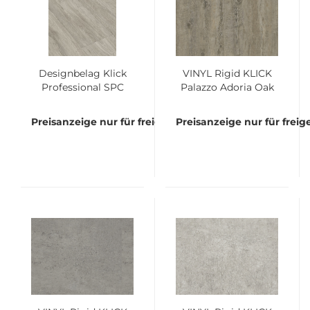
Designbelag Klick
VINYL Rigid KLICK
Professional SPC
Palazzo Adoria Oak
Rigid Rhaden Oak
Olive Bund á 2,635
Landhausdiele Breit
qm
Preisanzeige nur für freigeschaltete Kunden
Preisanzeige nur für frei
Bund à 1,68 qm -
incl. integrierter
Kork-
Trittschalldämmung