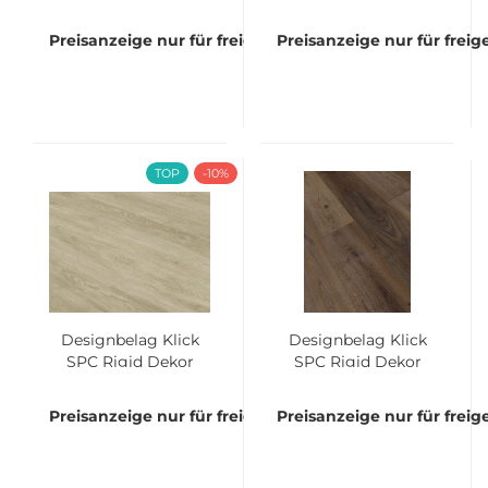
4035 Oak
4004 hellbeige Oak
Landhausdiele Bund
Landhausdiele Bund
Preisanzeige nur für freigeschaltete Kunden
Preisanzeige nur für frei
à 3.11 qm
à 2,635 qm
TOP
-10%
Designbelag Klick
Designbelag Klick
SPC Rigid Dekor
SPC Rigid Dekor
3538 Oak Breitdiele
3522 Oak Breitdiele
Bund à 2,24 qm
Bund à 2,24 qm
Preisanzeige nur für freigeschaltete Kunden
Preisanzeige nur für frei