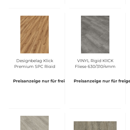
Designbelag Klick
VINYL Rigid KlICK
Premium SPC Rigid
Fliese 630/310/4mm
Eiche lebhaft Dekor
Beton V4-Fuge Bund
3635 Bund à 2,635
á 1,86 qm
Preisanzeige nur für freigeschaltete Kunden
Preisanzeige nur für frei
qm - incl.
integrierter Kork-
Trittschalldämmung