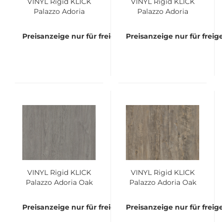
VINYL Rigid KLICK
VINYL Rigid KLICK
Palazzo Adoria
Palazzo Adoria
Travertin Grey Bund
Travertine Rose
á 2,233 qm
Bund á 2,233 qm
Preisanzeige nur für freigeschaltete Kunden
Preisanzeige nur für frei
VINYL Rigid KLICK
VINYL Rigid KLICK
Palazzo Adoria Oak
Palazzo Adoria Oak
Grey Middle Bund á
Rusty Bund á 2,635
2,635 qm
qm
Preisanzeige nur für freigeschaltete Kunden
Preisanzeige nur für frei