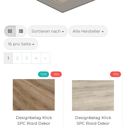
Sortieren nach
pro Seite
Sortieren nach
Alle Hersteller
pro Seite
16 pro Seite
1
2
3
4
»
TOP
-10%
-17%
Designbelag Klick
Designbelag Klick
SPC Rigid Dekor
SPC Rigid Dekor