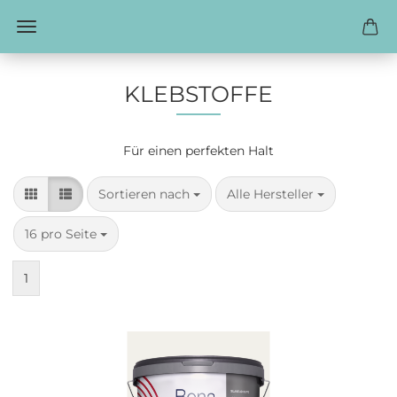
KLEBSTOFFE
Für einen perfekten Halt
Sortieren nach
pro Seite
Sortieren nach
Alle Hersteller
pro Seite
16 pro Seite
1