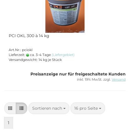
PCI OKL 300 à 14 kg
Art.Nr.: pciokl
Lieferzeit:
ca. 3-4 Tage
(Liefergebiet)
Versandgewicht:
14
kg je Stück
Preisanzeige nur für freigeschaltete Kunden
inkl. 19% MwSt. zzgl.
Versand
Sortieren nach
pro Seite
Sortieren nach
16 pro Seite
1