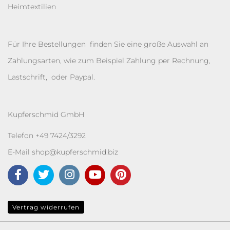
Heimtextilien
Für Ihre Bestellungen finden Sie eine große Auswahl an
Zahlungsarten, wie zum Beispiel Zahlung per Rechnung,
Lastschrift, oder Paypal.
Kupferschmid GmbH
Telefon +49 7424/3292
E-Mail
shop@kupferschmid.biz
Vertrag widerrufen