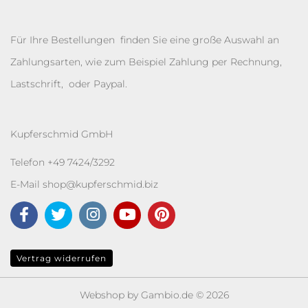
Für Ihre Bestellungen finden Sie eine große Auswahl an
Zahlungsarten, wie zum Beispiel Zahlung per Rechnung,
Lastschrift, oder Paypal.
Kupferschmid GmbH
Telefon +49 7424/3292
E-Mail
shop@kupferschmid.biz
Vertrag widerrufen
Webshop
by Gambio.de © 2026