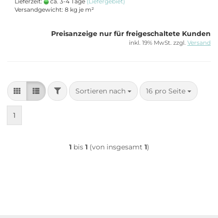
Lieferzeit:
ca. 3-4 Tage
(Liefergebiet)
Versandgewicht:
8
kg je m²
Preisanzeige nur für freigeschaltete Kunden
inkl. 19% MwSt. zzgl.
Versand
FILTER
Sortieren nach
pro Seite
Sortieren nach
16 pro Seite
1
1
bis
1
(von insgesamt
1
)