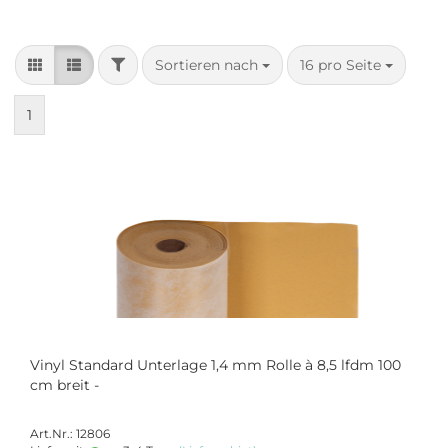
FILTER
Sortieren nach
pro Seite
Sortieren nach
16 pro Seite
1
Vinyl Standard Unterlage 1,4 mm Rolle à 8,5 lfdm 100
cm breit -
Art.Nr.: 12806