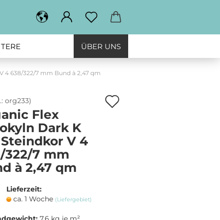
ITERE
ÜBER UNS
r V 4 638/322/7 mm Bund à 2,47 qm
Auf
.:
org233
)
anic Flex
den
okyln Dark K
Merkzettel
 Steindkor V 4
/322/7 mm
d à 2,47 qm
Lieferzeit:
ca. 1 Woche
(Liefergebiet)
ndgewicht:
7.6
kg je m²