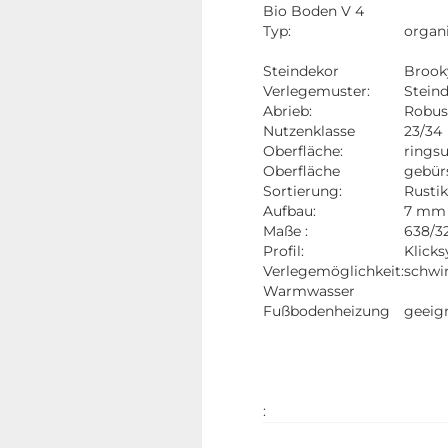
Bio Boden V 4
Typ:
organi
Steindekor
Brook
Verlegemuster:
Stein
Abrieb:
Robus
Nutzenklasse
23/34
Oberfläche:
rings
Oberfläche
gebür
Sortierung:
Rustik
Aufbau:
7 mm i
Maße :
638/3
Profil:
Klick
Verlegemöglichkeit:
schw
Warmwasser
Fußbodenheizung
geeig
: