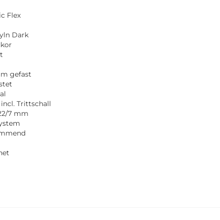
c Flex
yln Dark
dkor
t
um gefast
stet
al
ncl. Trittschall
22/7 mm
system
immend
net