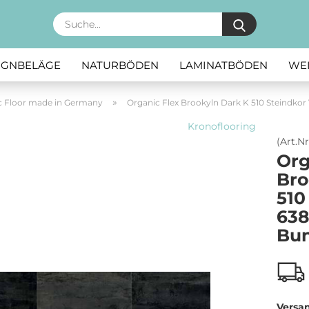
Suche...
SIGNBELÄGE
NATURBÖDEN
LAMINATBÖDEN
WE
»
c Floor made in Germany
Organic Flex Brookyln Dark K 510 Steindko
Kronoflooring
(Art.Nr
Org
Bro
510
638
Bun
Versa