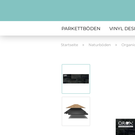
PARKETTBÖDEN
VINYL DE
»
»
Startseite
Naturböden
Organi