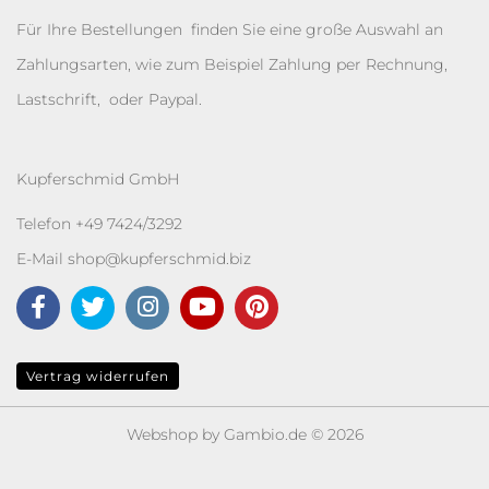
Für Ihre Bestellungen finden Sie eine große Auswahl an
Zahlungsarten, wie zum Beispiel Zahlung per Rechnung,
Lastschrift, oder Paypal.
Kupferschmid GmbH
Telefon +49 7424/3292
E-Mail
shop@kupferschmid.biz
Vertrag widerrufen
Webshop
by Gambio.de © 2026