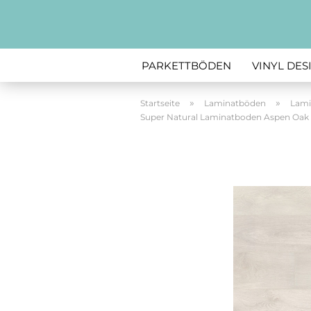
PARKETTBÖDEN
VINYL DE
»
»
Startseite
Laminatböden
Lami
Super Natural Laminatboden Aspen Oak 