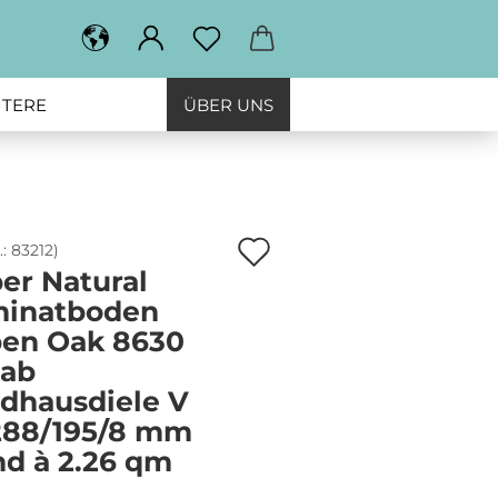
ITERE
ÜBER UNS
Auf
.:
83212
)
er Natural
den
minatboden
Merkzettel
en Oak 8630
tab
dhausdiele V
288/195/8 mm
d à 2.26 qm