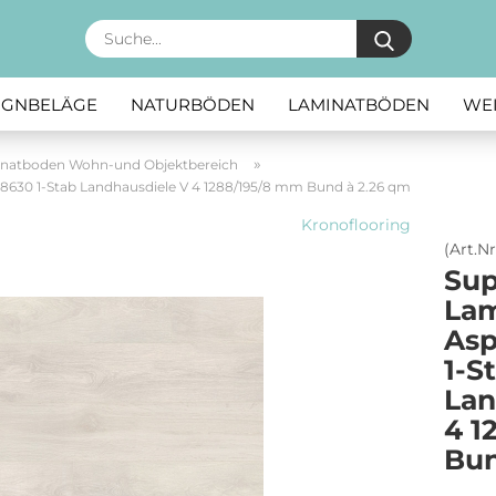
Suche...
SIGNBELÄGE
NATURBÖDEN
LAMINATBÖDEN
WE
»
natboden Wohn-und Objektbereich
8630 1-Stab Landhausdiele V 4 1288/195/8 mm Bund à 2.26 qm
Kronoflooring
(Art.Nr
Sup
La
Asp
1-S
Lan
4 1
Bun