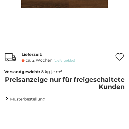
Lieferzeit:
A
ca. 2 Wochen
(Liefergebiet)
Versandgewicht:
8
kg je m²
M
Preisanzeige nur für freigeschaltete
Kunden
Musterbestellung